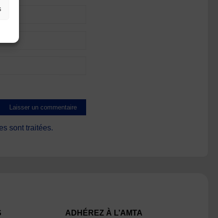
s
s sont traitées
.
S
ADHÉREZ À L’AMTA