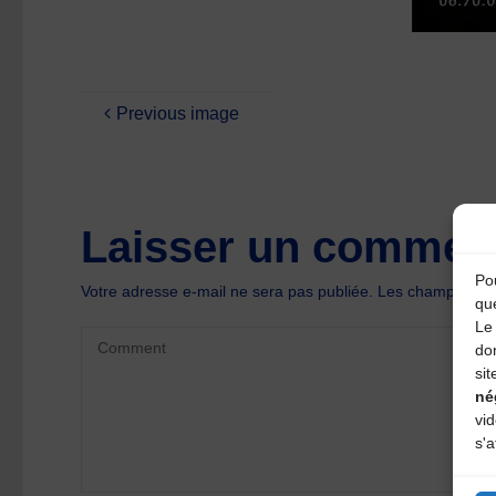
Previous image
Laisser un comment
Pou
Votre adresse e-mail ne sera pas publiée.
Les champs oblig
qu
Le 
do
sit
né
vi
s'a