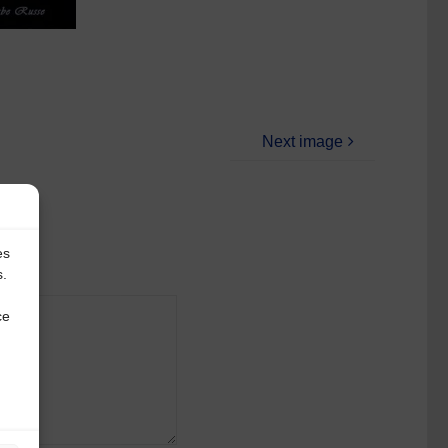
Next image
es
s.
ce