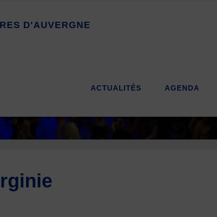
R
E
S
D
'
A
U
V
E
R
G
N
E
ACTUALITÉS
AGENDA
rginie