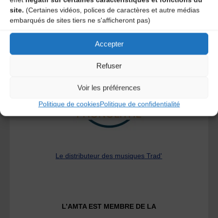
site.
(Certaines vidéos, polices de caractères et autre médias
embarqués de sites tiers ne s'afficheront pas)
Accepter
A DECOUVRIR :
Refuser
Voir les préférences
Politique de cookies
Politique de confidentialité
Le distributeur des musiques Trad'
L’AMTA EST MEMBRE DE LA