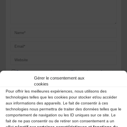
Save my name, email, and site URL in my browser for next
time I post a comment.
Gérer le consentement aux
cookies
Pour offrir les meilleures expériences, nous utilisons des
technologies telles que les cookies pour stocker et/ou accéder
Ce site utilise Akismet pour réduire les indésirables.
En
aux informations des appareils. Le fait de consentir à ces
savoir plus sur la façon dont les données de vos
technologies nous permettra de traiter des données telles que le
commentaires sont traitées
.
comportement de navigation ou les ID uniques sur ce site. Le
fait de ne pas consentir ou de retirer son consentement a un
effet
négatif sur certaines caractéristiques et fonctions du