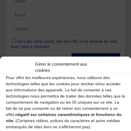
Save my name, email, and site URL in my browser for next
time I post a comment.
Gérer le consentement aux
Ce site utilise Akismet pour réduire les indésirables.
En
cookies
savoir plus sur la façon dont les données de vos
Pour offrir les meilleures expériences, nous utilisons des
commentaires sont traitées
.
technologies telles que les cookies pour stocker et/ou accéder
aux informations des appareils. Le fait de consentir à ces
technologies nous permettra de traiter des données telles que le
comportement de navigation ou les ID uniques sur ce site. Le
fait de ne pas consentir ou de retirer son consentement a un
effet
négatif sur certaines caractéristiques et fonctions du
site.
(Certaines vidéos, polices de caractères et autre médias
A DECOUVRIR :
embarqués de sites tiers ne s'afficheront pas)