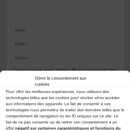
Save my name, email, and site URL in my browser for next
time I post a comment.
Gérer le consentement aux
cookies
Pour offrir les meilleures expériences, nous utilisons des
Ce site utilise Akismet pour réduire les indésirables.
En
technologies telles que les cookies pour stocker et/ou accéder
savoir plus sur la façon dont les données de vos
aux informations des appareils. Le fait de consentir à ces
commentaires sont traitées
.
technologies nous permettra de traiter des données telles que le
comportement de navigation ou les ID uniques sur ce site. Le
fait de ne pas consentir ou de retirer son consentement a un
effet
négatif sur certaines caractéristiques et fonctions du