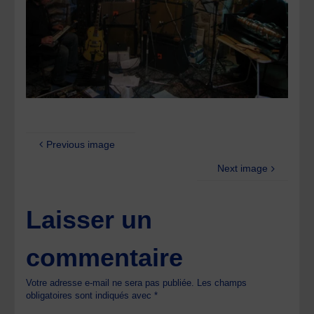
Previous image
Next image
Laisser un
commentaire
Votre adresse e-mail ne sera pas publiée.
Les champs
obligatoires sont indiqués avec
*