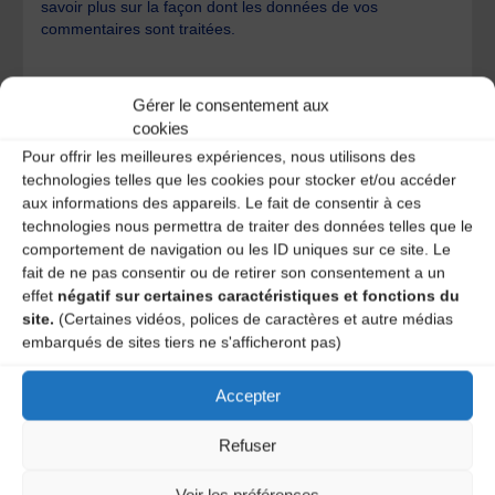
savoir plus sur la façon dont les données de vos
commentaires sont traitées
.
Gérer le consentement aux
cookies
Pour offrir les meilleures expériences, nous utilisons des
technologies telles que les cookies pour stocker et/ou accéder
A DECOUVRIR :
aux informations des appareils. Le fait de consentir à ces
technologies nous permettra de traiter des données telles que le
comportement de navigation ou les ID uniques sur ce site. Le
fait de ne pas consentir ou de retirer son consentement a un
effet
négatif sur certaines caractéristiques et fonctions du
site.
(Certaines vidéos, polices de caractères et autre médias
embarqués de sites tiers ne s'afficheront pas)
Accepter
Refuser
Le distributeur des musiques Trad'
Voir les préférences