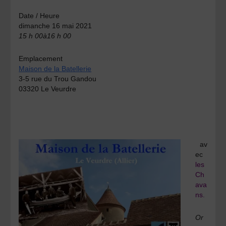
Date / Heure
dimanche 16 mai 2021
15 h 00à16 h 00
Emplacement
Maison de la Batellerie
3-5 rue du Trou Gandou
03320 Le Veurdre
av
ec
les
Ch
ava
ns.
Or