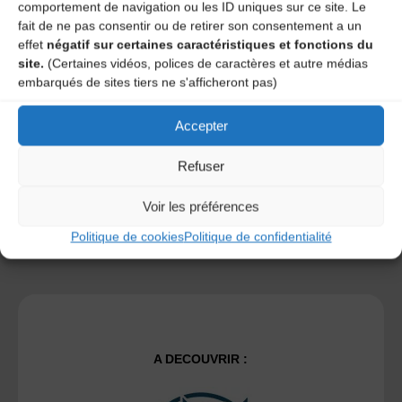
comportement de navigation ou les ID uniques sur ce site. Le
fait de ne pas consentir ou de retirer son consentement a un
effet
négatif sur certaines caractéristiques et fonctions du
Save my name, email, and site URL in my browser for next
site.
(Certaines vidéos, polices de caractères et autre médias
time I post a comment.
embarqués de sites tiers ne s'afficheront pas)
Accepter
Ce site utilise Akismet pour réduire les indésirables.
En
savoir plus sur la façon dont les données de vos
Refuser
commentaires sont traitées
.
Voir les préférences
Politique de cookies
Politique de confidentialité
A DECOUVRIR :