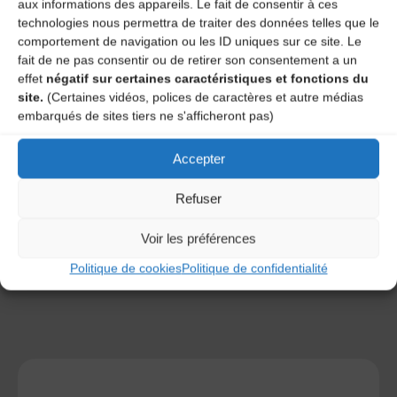
aux informations des appareils. Le fait de consentir à ces
technologies nous permettra de traiter des données telles que le
comportement de navigation ou les ID uniques sur ce site. Le
fait de ne pas consentir ou de retirer son consentement a un
effet
négatif sur certaines caractéristiques et fonctions du
site.
(Certaines vidéos, polices de caractères et autre médias
embarqués de sites tiers ne s'afficheront pas)
Save my name, email, and site URL in my browser for next
time I post a comment.
Accepter
Refuser
Ce site utilise Akismet pour réduire les indésirables.
En
savoir plus sur la façon dont les données de vos
Voir les préférences
commentaires sont traitées
.
Politique de cookies
Politique de confidentialité