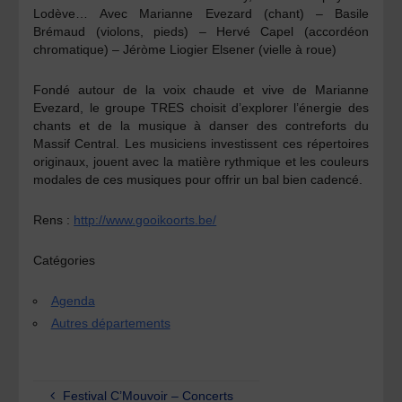
Lodève…
Avec
M
arianne Evezard
(
chant) –
Basile
Brémaud
(
violons, pieds) –
Hervé Capel
(
accordéon
chromatique) –
Jéròme Liogier Elsener
(
vielle à roue)
Fondé autour de la voix chaude et vive de Marianne
Evezard, le groupe TRES choisit d’explorer l’énergie des
chants et de la musique à danser des contreforts du
Massif Central. Les musiciens investissent ces répertoires
originaux, jouent avec la matière rythmique et les couleurs
modales de ces musiques pour offrir un bal bien cadencé.
Rens :
http://www.gooikoorts.be/
Catégories
Agenda
Autres départements
Festival C’Mouvoir – Concerts