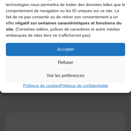
technologies nous permettra de traiter des données telles que le
comportement de navigation ou les ID uniques sur ce site. Le
fait de ne pas consentir ou de retirer son consentement a un
effet
négatif sur certaines caractéristiques et fonctions du
site.
(Certaines vidéos, polices de caractères et autre médias
Save my name, email, and site URL in my browser for next
embarqués de sites tiers ne s'afficheront pas)
time I post a comment.
Accepter
Ce site utilise Akismet pour réduire les indésirables.
En
Refuser
savoir plus sur la façon dont les données de vos
commentaires sont traitées
.
Voir les préférences
Politique de cookies
Politique de confidentialité