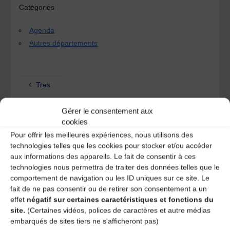
Catégories
Agenda
Autres départements
Tres
Conférence « De La Madelon aux Tourneuses
Gérer le consentement aux
d’obus, La Grande Guerre en chansons »
cookies
Pour offrir les meilleures expériences, nous utilisons des
Laisser un
technologies telles que les cookies pour stocker et/ou accéder
aux informations des appareils. Le fait de consentir à ces
technologies nous permettra de traiter des données telles que le
commentaire
comportement de navigation ou les ID uniques sur ce site. Le
fait de ne pas consentir ou de retirer son consentement a un
Votre adresse e-mail ne sera pas publiée.
Les champs
effet
négatif sur certaines caractéristiques et fonctions du
obligatoires sont indiqués avec
*
site.
(Certaines vidéos, polices de caractères et autre médias
embarqués de sites tiers ne s'afficheront pas)