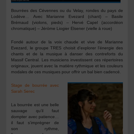
Bourrées des Cévennes ou du Velay, rondes du pays de
Lodève…
Avec
M
arianne Evezard
(
chant) –
Basile
Brémaud
(
violons, pieds) –
Hervé Capel
(
accordéon
chromatique) –
Jéròme Liogier Elsener
(
vielle à roue)
Fondé autour de la voix chaude et vive de Marianne
Evezard, le groupe TRES choisit d’explorer l’énergie des
chants et de la musique à danser des contreforts du
Massif Central. Les musiciens investissent ces répertoires
originaux, jouent avec la matière rythmique et les couleurs
modales de ces musiques pour offrir un bal bien cadencé.
Stage de bourrée avec
Sarah Serec
La bourrée est une belle
sauvage qu’il faut
dompter avec patience…
il faut s’imprégner de
son rythme,