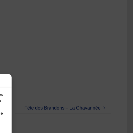
es
s.
Fête des Brandons – La Chavannée
ce