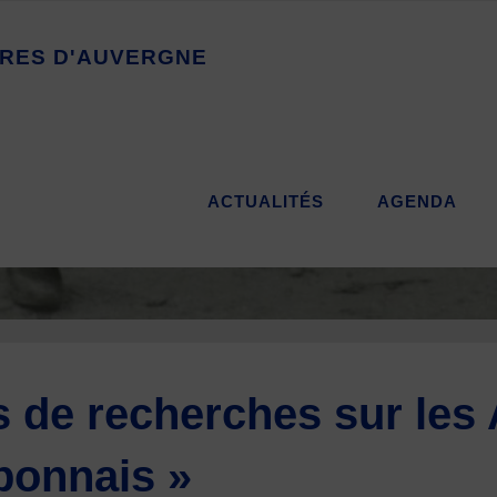
R
E
S
D
'
A
U
V
E
R
G
N
E
ACTUALITÉS
AGENDA
 de recherches sur les A
bonnais »