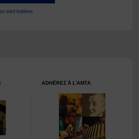
s sont traitées
.
S
ADHÉREZ À L’AMTA