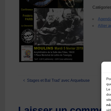
Catégorie
Agend
Allier 
Pou
Stages et Bal Trad’ avec Arquebuse
qu
Le 
do
sit
né
Laisser un comment
vi