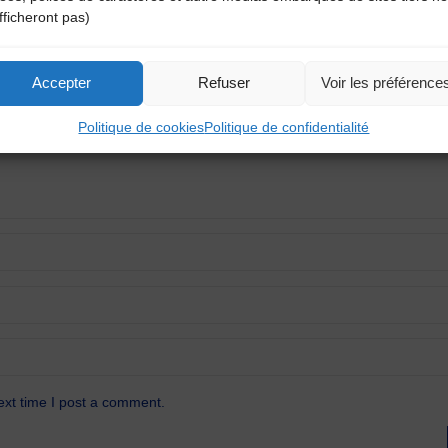
fficheront pas)
atoires sont indiqués avec
*
Accepter
Refuser
Voir les préférence
Politique de cookies
Politique de confidentialité
ext time I post a comment.