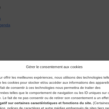
s
a
agenda
Gérer le consentement aux cookies
r offrir les meilleures expériences, nous utilisons des technologies tell
e les cookies pour stocker et/ou accéder aux informations des appareil
fait de consentir à ces technologies nous permettra de traiter des
nnées telles que le comportement de navigation ou les ID uniques sur 
e. Le fait de ne pas consentir ou de retirer son consentement a un effet
gatif sur certaines caractéristiques et fonctions du site.
(Certaines
aire
déos, polices de caractères et autre médias embarqués de sites tiers ne