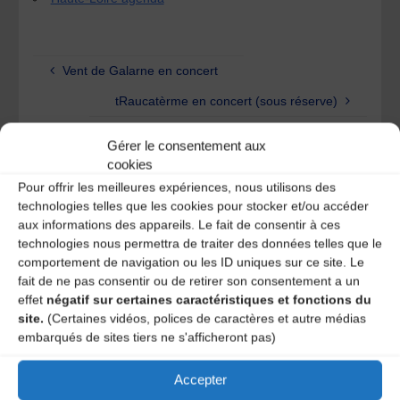
Vent de Galarne en concert
tRaucatèrme en concert (sous réserve)
Gérer le consentement aux
Laisser un
cookies
Pour offrir les meilleures expériences, nous utilisons des
commentaire
technologies telles que les cookies pour stocker et/ou accéder
aux informations des appareils. Le fait de consentir à ces
technologies nous permettra de traiter des données telles que le
Votre adresse e-mail ne sera pas publiée.
Les champs
comportement de navigation ou les ID uniques sur ce site. Le
obligatoires sont indiqués avec
*
fait de ne pas consentir ou de retirer son consentement a un
effet
négatif sur certaines caractéristiques et fonctions du
site.
(Certaines vidéos, polices de caractères et autre médias
embarqués de sites tiers ne s'afficheront pas)
Accepter