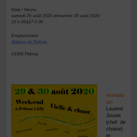
Date / Heure
samedi 29 août 2020-dimanche 30 août 2020
10 h 00à17 h 00
Emplacement
Abbaye de Pebrac
43300 Pébrac
Animate
urs :
Laurent
Jouvet
(chef de
choeur)
et