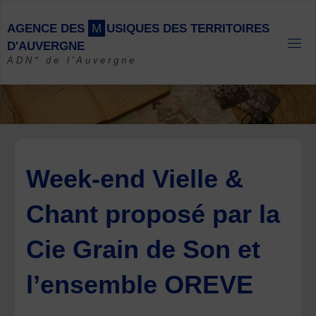
Skip
to
A
G
E
N
C
E
D
E
S
M
U
S
I
Q
U
E
S
D
E
S
T
E
R
R
I
T
O
I
R
E
S
content
D
'
A
U
V
E
R
G
N
E
ADN* de l'Auvergne
Week-end Vielle &
Chant proposé par la
Cie Grain de Son et
l’ensemble OREVE