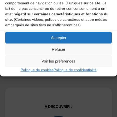
comportement de navigation ou les ID uniques sur ce site. Le
fait de ne pas consentir ou de retirer son consentement a un
effet
négatif sur certaines caractéristiques et fonctions du
Save my name, email, and site URL in my browser for next
site.
(Certaines vidéos, polices de caractères et autre médias
time I post a comment.
embarqués de sites tiers ne s'afficheront pas)
Accepter
Ce site utilise Akismet pour réduire les indésirables.
En
savoir plus sur la façon dont les données de vos
Refuser
commentaires sont traitées
.
Voir les préférences
Politique de cookies
Politique de confidentialité
A DECOUVRIR :