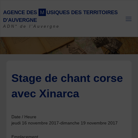
Skip
to
A
G
E
N
C
E
D
E
S
M
U
S
I
Q
U
E
S
D
E
S
T
E
R
R
I
T
O
I
R
E
S
content
D
'
A
U
V
E
R
G
N
E
ADN* de l'Auvergne
Stage de chant corse
avec Xinarca
Date / Heure
jeudi 16 novembre 2017-dimanche 19 novembre 2017
Emplacement