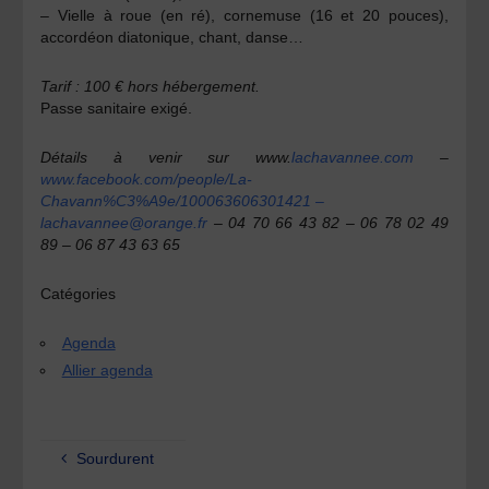
– Vielle à roue (en ré), cornemuse (16 et 20 pouces),
accordéon diatonique, chant, danse…
Tarif : 100 € hors hébergement.
Passe sanitaire exigé.
Détails à venir sur www.
lachavannee.com
–
www.facebook.com/people/La-
Chavann%C3%A9e/100063606301421 –
lachavannee@orange.fr
– 04 70 66 43 82 – 06 78 02 49
89 – 06 87 43 63 65
Catégories
Agenda
Allier agenda
Sourdurent