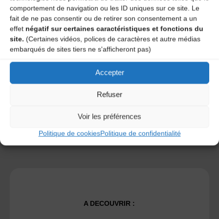
comportement de navigation ou les ID uniques sur ce site. Le
fait de ne pas consentir ou de retirer son consentement a un
effet
négatif sur certaines caractéristiques et fonctions du
Save my name, email, and site URL in my browser for next
site.
(Certaines vidéos, polices de caractères et autre médias
time I post a comment.
embarqués de sites tiers ne s'afficheront pas)
Accepter
Ce site utilise Akismet pour réduire les indésirables.
En
savoir plus sur la façon dont les données de vos
Refuser
commentaires sont traitées
.
Voir les préférences
Politique de cookies
Politique de confidentialité
A DECOUVRIR :