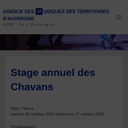
Skip
to
A
G
E
N
C
E
D
E
S
M
U
S
I
Q
U
E
S
D
E
S
T
E
R
R
I
T
O
I
R
E
S
content
D
'
A
U
V
E
R
G
N
E
ADN* de l'Auvergne
Stage annuel des
Chavans
Date / Heure
samedi 16 octobre 2021-dimanche 17 octobre 2021
Emplacement