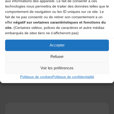
aux informations des appareils. Le fait de consentir à ces
technologies nous permettra de traiter des données telles que le
comportement de navigation ou les ID uniques sur ce site. Le
fait de ne pas consentir ou de retirer son consentement a un
effet
négatif sur certaines caractéristiques et fonctions du
site.
(Certaines vidéos, polices de caractères et autre médias
embarqués de sites tiers ne s'afficheront pas)
Save my name, email, and site URL in my browser for next
time I post a comment.
Accepter
Refuser
Ce site utilise Akismet pour réduire les indésirables.
En
savoir plus sur la façon dont les données de vos
Voir les préférences
commentaires sont traitées
.
Politique de cookies
Politique de confidentialité