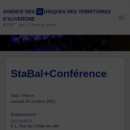
Skip
to
A
G
E
N
C
E
D
E
S
M
U
S
I
Q
U
E
S
D
E
S
T
E
R
R
I
T
O
I
R
E
S
content
D
'
A
U
V
E
R
G
N
E
ADN* de l'Auvergne
StaBal+Conférence
Date / Heure
samedi 29 octobre 2022
Emplacement
Le Louam's
5-1, Rue de l'Hôtel de ville