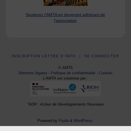
Soutenez l'AMTA en devenant adhérant de
l'association
INSCRIPTION LETTRE D’INFO
|
SE CONNECTER
© AMTA
Mentions légales
-
Politique de confidentialité
-
Cookies
L'AMTA est soutenue par :
*ADN : Acteur de Développements Nouveaux
Powered by
Fluida
&
WordPress.