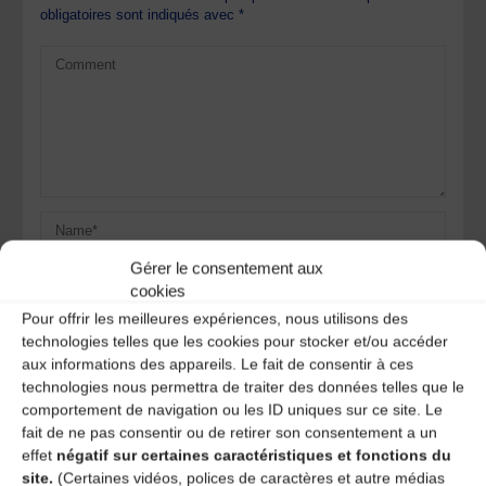
obligatoires sont indiqués avec
*
Gérer le consentement aux
cookies
Pour offrir les meilleures expériences, nous utilisons des
technologies telles que les cookies pour stocker et/ou accéder
aux informations des appareils. Le fait de consentir à ces
Save my name, email, and site URL in my browser for next
technologies nous permettra de traiter des données telles que le
time I post a comment.
comportement de navigation ou les ID uniques sur ce site. Le
fait de ne pas consentir ou de retirer son consentement a un
effet
négatif sur certaines caractéristiques et fonctions du
site.
(Certaines vidéos, polices de caractères et autre médias
Ce site utilise Akismet pour réduire les indésirables.
En