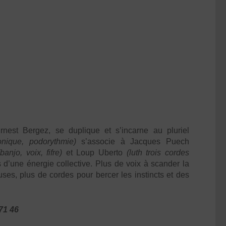
rnest Bergez
, se duplique et s’incarne au pluriel
ronique, podorythmie)
s’associe à
Jacques Puech
(banjo, voix, fifre)
et
Loup Uberto
(luth trois cordes
 d’une énergie collective. Plus de voix à scander la
uses, plus de cordes pour bercer les instincts et des
 71 46