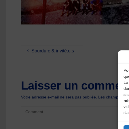
Sourdure & invité.e.s
Pou
qu
Laisser un comment
Le 
do
sit
Votre adresse e-mail ne sera pas publiée.
Les champs oblig
né
vi
s'a