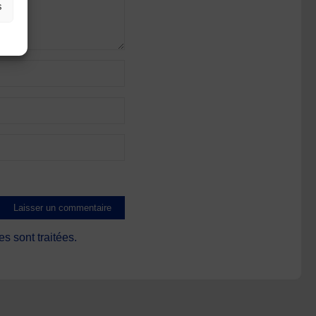
s
s sont traitées
.