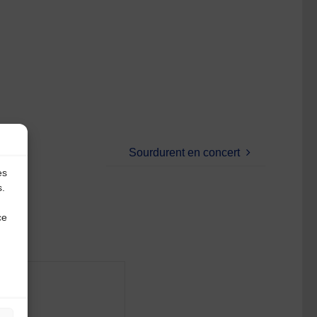
Sourdurent en concert
es
s.
ce