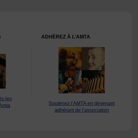
S
ADHÉREZ À L’AMTA
ès les
Soutenez l'AMTA en devenant
’Amta
adhérant de l'association