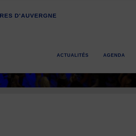
R
E
S
D
'
A
U
V
E
R
G
N
E
ACTUALITÉS
AGENDA