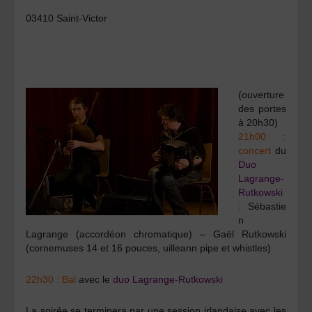
03410 Saint-Victor
(ouverture
des portes
à 20h30)
21h00 :
concert
du
Duo
Lagrange-
Rutkowski
:
Sébastie
n
Lagrange (accordéon chromatique) – Gaël Rutkowski
(cornemuses 14 et 16 pouces, uilleann pipe et whistles)
22h30 : Bal
avec le
duo Lagrange-Rutkowski
La soirée se terminera par une session irlandaise avec les