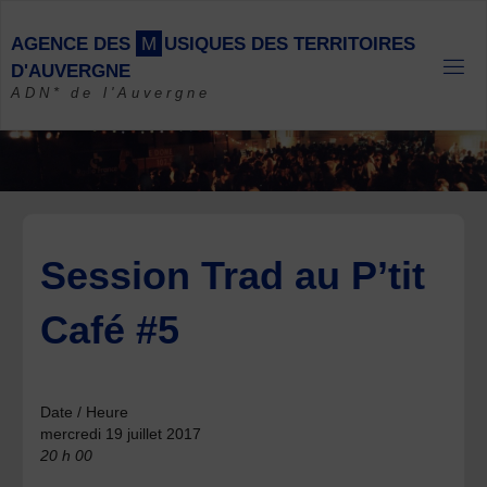
Skip
to
A
G
E
N
C
E
D
E
S
M
U
S
I
Q
U
E
S
D
E
S
T
E
R
R
I
T
O
I
R
E
S
content
D
'
A
U
V
E
R
G
N
E
ADN* de l'Auvergne
Session Trad au P’tit
Café #5
Date / Heure
mercredi 19 juillet 2017
20 h 00