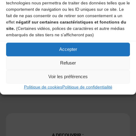
technologies nous permettra de traiter des données telles que le
comportement de navigation ou les ID uniques sur ce site. Le
fait de ne pas consentir ou de retirer son consentement a un
effet
négatif sur certaines caractéristiques et fonctions du
site.
(Certaines vidéos, polices de caractères et autre médias
Save my name, email, and site URL in my browser for next
embarqués de sites tiers ne s'afficheront pas)
time I post a comment.
Accepter
Ce site utilise Akismet pour réduire les indésirables.
En
Refuser
savoir plus sur la façon dont les données de vos
commentaires sont traitées
.
Voir les préférences
Politique de cookies
Politique de confidentialité
A DECOUVRIR :