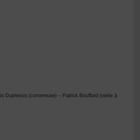
is Duplessis
(cornemuse) –
Patrick Bouffard
(vielle à