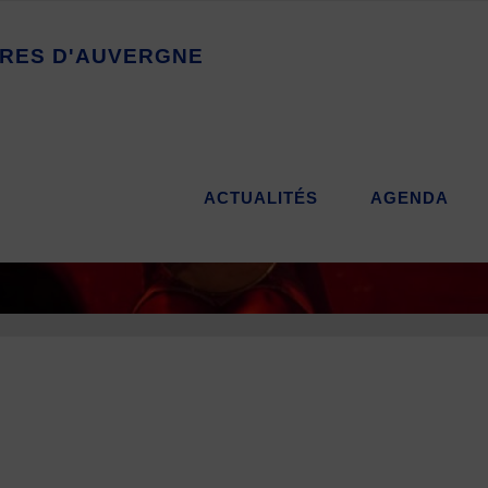
R
E
S
D
'
A
U
V
E
R
G
N
E
ACTUALITÉS
AGENDA