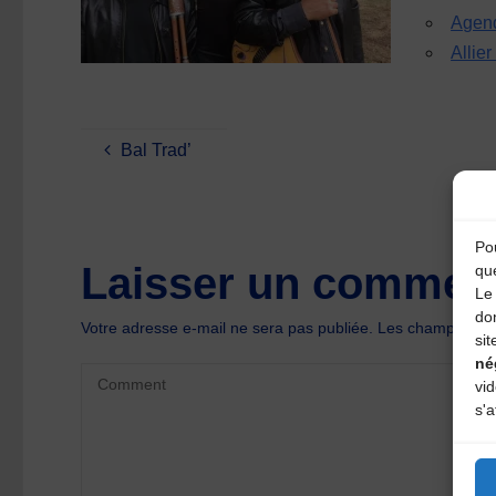
Agen
Allie
Bal Trad’
Pou
Laisser un comment
qu
Le 
do
Votre adresse e-mail ne sera pas publiée.
Les champs oblig
sit
né
vi
s'a