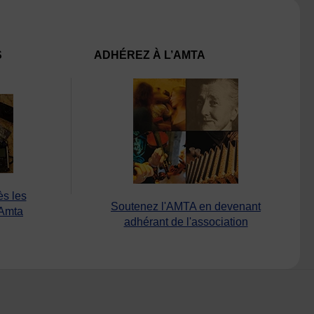
S
ADHÉREZ À L’AMTA
ès les
Soutenez l'AMTA en devenant
’Amta
adhérant de l'association