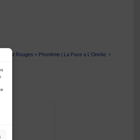
s Sont Rouges + Phonème | La Puce a L’Oreille
es
s.
ce
s