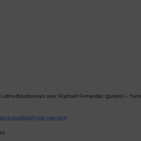
 Latino-Bourbonnais avec
Raphaël Fernandez
(guitare) –
Yann
atrick.bouffard@club-internet.fr
es