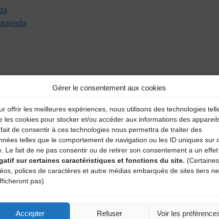
da
r agenda
Mes Soulier
Gérer le consentement aux cookies
r offrir les meilleures expériences, nous utilisons des technologies tell
aire
e les cookies pour stocker et/ou accéder aux informations des appareil
fait de consentir à ces technologies nous permettra de traiter des
nnées telles que le comportement de navigation ou les ID uniques sur 
atoires sont indiqués avec
*
e. Le fait de ne pas consentir ou de retirer son consentement a un effet
gatif sur certaines caractéristiques et fonctions du site.
(Certaines
déos, polices de caractères et autre médias embarqués de sites tiers ne
fficheront pas)
Accepter
Refuser
Voir les préférence