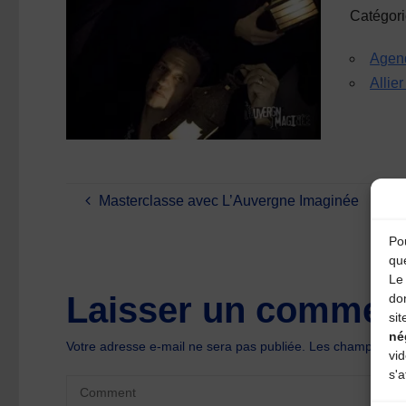
Catégor
Agen
Allie
Masterclasse avec L’Auvergne Imaginée
Pou
qu
Le 
Laisser un comment
do
sit
né
Votre adresse e-mail ne sera pas publiée.
Les champs oblig
vi
s'a