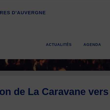
R
E
S
D
'
A
U
V
E
R
G
N
E
ACTUALITÉS
AGENDA
ion de La Caravane vers