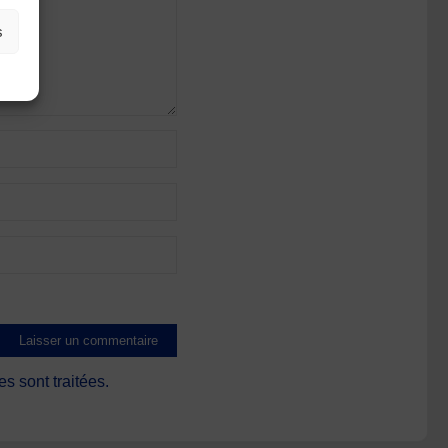
s
s sont traitées
.