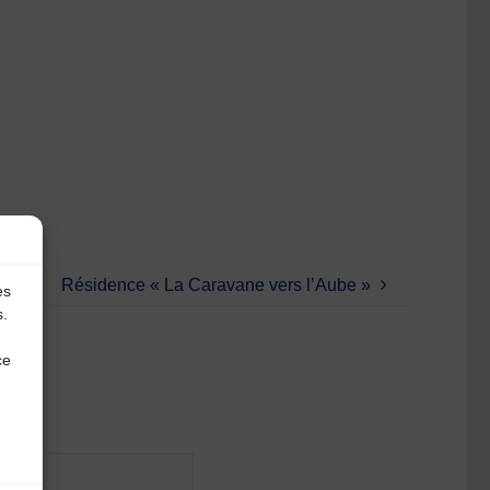
Résidence « La Caravane vers l’Aube »
es
s.
ce