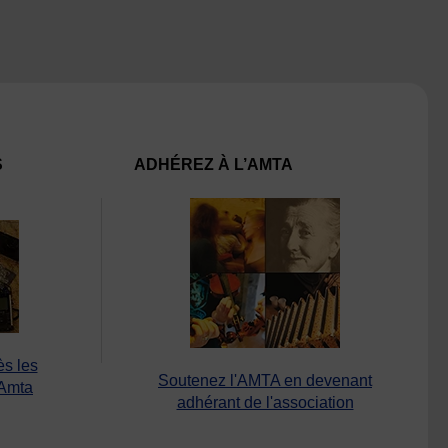
S
ADHÉREZ À L’AMTA
ès les
Soutenez l'AMTA en devenant
’Amta
adhérant de l'association