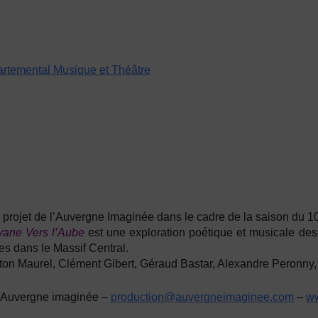
rtemental Musique et Théâtre
projet de l’Auvergne Imaginée dans le cadre de la saison du 1
vane Vers l’Aube
est une exploration poétique et musicale des «
s dans le Massif Central.
ton Maurel, Clément Gibert, Géraud Bastar, Alexandre Peronny,
’Auvergne imaginée –
production@auvergneimaginee.
com
–
w