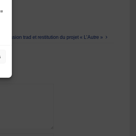
ce
Session trad et restitution du projet « L’Autre »
s