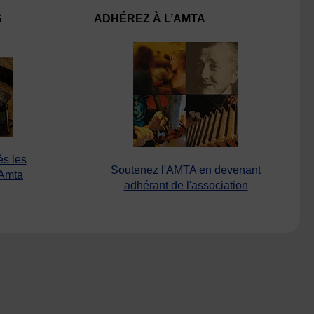
S
ADHÉREZ À L’AMTA
ès les
Soutenez l'AMTA en devenant
’Amta
adhérant de l'association