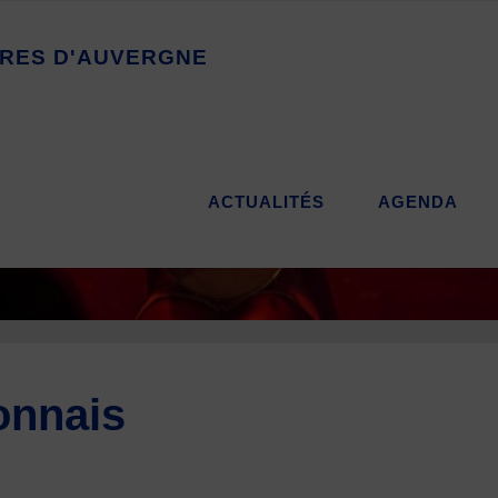
R
E
S
D
'
A
U
V
E
R
G
N
E
ACTUALITÉS
AGENDA
onnais