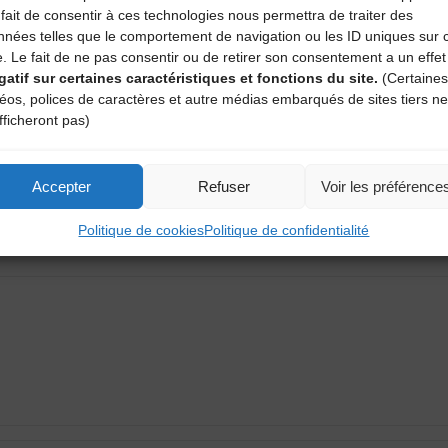
fait de consentir à ces technologies nous permettra de traiter des
nnées telles que le comportement de navigation ou les ID uniques sur 
e. Le fait de ne pas consentir ou de retirer son consentement a un effet
gatif sur certaines caractéristiques et fonctions du site.
(Certaines
déos, polices de caractères et autre médias embarqués de sites tiers ne
fficheront pas)
Accepter
Refuser
Voir les préférence
aire
Politique de cookies
Politique de confidentialité
atoires sont indiqués avec
*