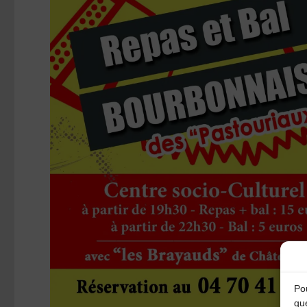
Pou
qu