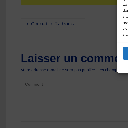
Le 
do
sit
né
Concert Lo Radzouka
vi
s'a
Laisser un comment
Votre adresse e-mail ne sera pas publiée.
Les champs oblig