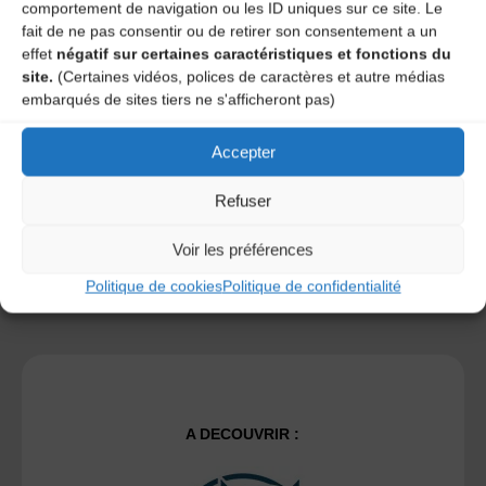
comportement de navigation ou les ID uniques sur ce site. Le
fait de ne pas consentir ou de retirer son consentement a un
effet
négatif sur certaines caractéristiques et fonctions du
Save my name, email, and site URL in my browser for next
site.
(Certaines vidéos, polices de caractères et autre médias
time I post a comment.
embarqués de sites tiers ne s'afficheront pas)
Accepter
Ce site utilise Akismet pour réduire les indésirables.
En
savoir plus sur la façon dont les données de vos
Refuser
commentaires sont traitées
.
Voir les préférences
Politique de cookies
Politique de confidentialité
A DECOUVRIR :