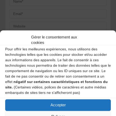
Gérer le consentement aux
Save my name, email, and site URL in my browser for next
time I post a comment.
cookies
Pour offrir les meilleures expériences, nous utilisons des
technologies telles que les cookies pour stocker et/ou accéder
aux informations des appareils. Le fait de consentir à ces
Ce site utilise Akismet pour réduire les indésirables.
En
technologies nous permettra de traiter des données telles que le
savoir plus sur la façon dont les données de vos
comportement de navigation ou les ID uniques sur ce site. Le
commentaires sont traitées
.
fait de ne pas consentir ou de retirer son consentement a un
effet
négatif sur certaines caractéristiques et fonctions du
site.
(Certaines vidéos, polices de caractères et autre médias
embarqués de sites tiers ne s'afficheront pas)
Accepter