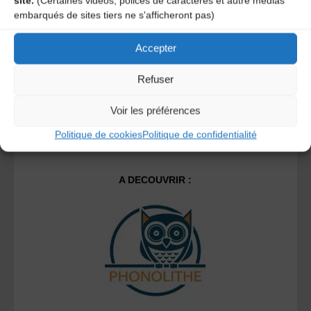
site.
(Certaines vidéos, polices de caractères et autre médias
Ce site utilise Akismet pour réduire les indésirables.
En
embarqués de sites tiers ne s'afficheront pas)
savoir plus sur la façon dont les données de vos
commentaires sont traitées
.
Accepter
Refuser
Voir les préférences
Politique de cookies
Politique de confidentialité
A DECOUVRIR :