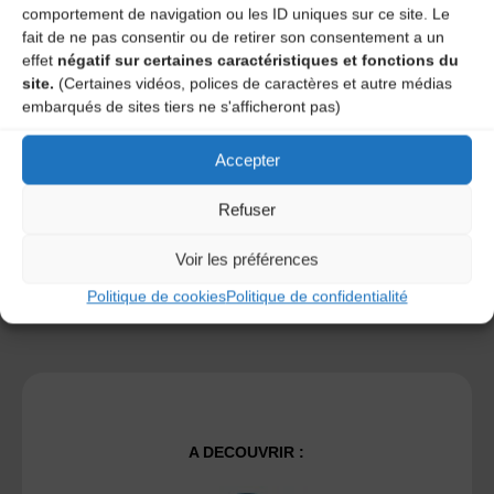
comportement de navigation ou les ID uniques sur ce site. Le
fait de ne pas consentir ou de retirer son consentement a un
effet
négatif sur certaines caractéristiques et fonctions du
Save my name, email, and site URL in my browser for next
site.
(Certaines vidéos, polices de caractères et autre médias
time I post a comment.
embarqués de sites tiers ne s'afficheront pas)
Accepter
Ce site utilise Akismet pour réduire les indésirables.
En
savoir plus sur la façon dont les données de vos
Refuser
commentaires sont traitées
.
Voir les préférences
Politique de cookies
Politique de confidentialité
A DECOUVRIR :