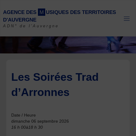
Skip
to
A
G
E
N
C
E
D
E
S
M
U
S
I
Q
U
E
S
D
E
S
T
E
R
R
I
T
O
I
R
E
S
content
D
'
A
U
V
E
R
G
N
E
ADN* de l'Auvergne
Les Soirées Trad
d’Arronnes
Date / Heure
dimanche 06 septembre 2026
16 h 00à18 h 30