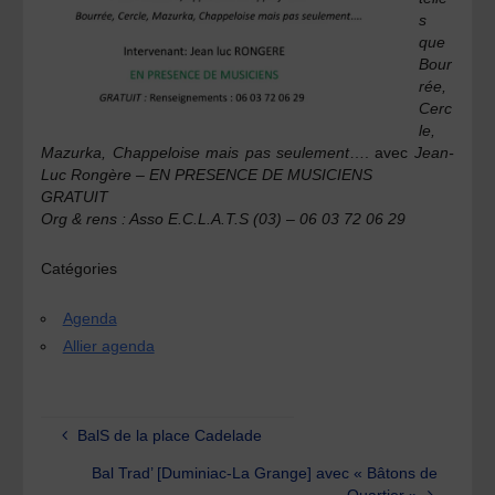
s
que
Bour
rée,
Cerc
le,
Mazurka, Chappeloise mais pas seulement
…. avec
Jean-
Luc Rongère –
EN PRESENCE DE MUSICIENS
GRATUIT
Org & rens : Asso E.C.L.A.T.S (03) – 06 03 72 06 29
Catégories
Agenda
Allier agenda
BalS de la place Cadelade
Bal Trad’ [Duminiac-La Grange] avec « Bâtons de