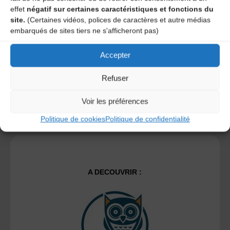
time I post a comment.
effet
négatif sur certaines caractéristiques et fonctions du
site.
(Certaines vidéos, polices de caractères et autre médias
embarqués de sites tiers ne s'afficheront pas)
Ce site utilise Akismet pour réduire les indésirables.
En
Accepter
savoir plus sur la façon dont les données de vos
commentaires sont traitées
.
Refuser
Voir les préférences
Politique de cookies
Politique de confidentialité
A DECOUVRIR :