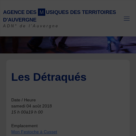
Skip
to
A
G
E
N
C
E
D
E
S
M
U
S
I
Q
U
E
S
D
E
S
T
E
R
R
I
T
O
I
R
E
S
content
D
'
A
U
V
E
R
G
N
E
ADN* de l'Auvergne
Les Détraqués
Date / Heure
samedi 04 août 2018
15 h 00à19 h 00
Emplacement
Mon Festoche à Cusset