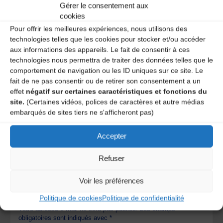
Le dimanche de 11h à 18h
Gérer le consentement aux
+33 (0)1 44 84 44 84
cookies
Pour offrir les meilleures expériences, nous utilisons des
Catégories
technologies telles que les cookies pour stocker et/ou accéder
aux informations des appareils. Le fait de consentir à ces
Agenda
technologies nous permettra de traiter des données telles que le
comportement de navigation ou les ID uniques sur ce site. Le
Autres départements
fait de ne pas consentir ou de retirer son consentement a un
effet
négatif sur certaines caractéristiques et fonctions du
site.
(Certaines vidéos, polices de caractères et autre médias
BAL ACOUSTIQUE DE LA NÒVIA
embarqués de sites tiers ne s'afficheront pas)
Jericho
Accepter
Laisser un
Refuser
Voir les préférences
commentaire
Politique de cookies
Politique de confidentialité
Votre adresse e-mail ne sera pas publiée.
Les champs
obligatoires sont indiqués avec
*