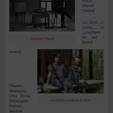
Puech
(Massif
Central)
Le Soleil ni
même la
Lune
(Alpes
du sud /
Jacques Puech
Massif
central)
Fleuves
(Bretagne)
Clica Dròna
Le soleil ni même la lune
(Gascogne)
Romain
Baudoin