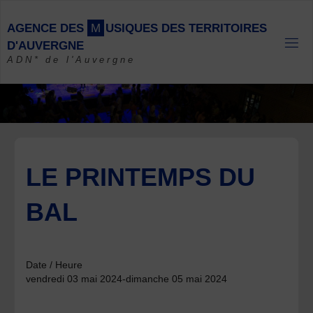
Skip
to
A
G
E
N
C
E
D
E
S
M
U
S
I
Q
U
E
S
D
E
S
T
E
R
R
I
T
O
I
R
E
S
content
D
'
A
U
V
E
R
G
N
E
ADN* de l'Auvergne
LE PRINTEMPS DU
BAL
Date / Heure
vendredi 03 mai 2024-dimanche 05 mai 2024