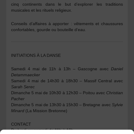
cinq continents dans le but d’explorer les traditions
musicales et les rituels religieux.
Conseils d’affaires à apporter : vêtements et chaussures
confortables, gourde ou bouteille d’eau.
INITIATIONS À LA DANSE
Samedi 4 mai de 11h à 13h – Gascogne avec
Daniel
Detammaecker
Samedi 4 mai de 14h30 à 18h30 – Massif Central avec
Sarah Serec
Dimanche 5 mai de 10h30 à 12h30 – Poitou avec
Christian
Pacher
Dimanche 5 mai de 13h30 à 15h30 – Bretagne avec
Sylvie
Minard
(La Mission Bretonne)
CONTACT
Du lundi au samedi de 11h à 19h