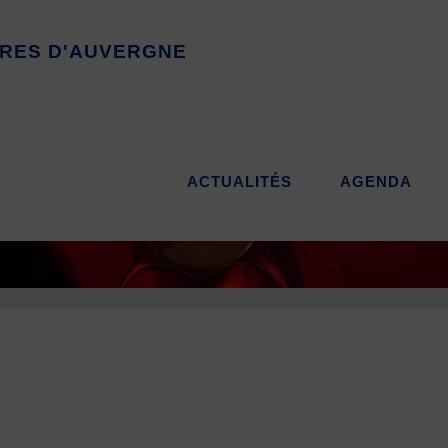
R
E
S
D
'
A
U
V
E
R
G
N
E
ACTUALITÉS
AGENDA