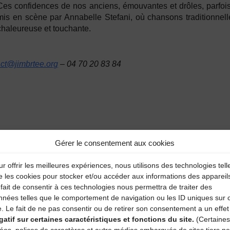
Ces confidences de nos anciens, émouvantes et drôles, parfoi
mis en scène par Annabelle Stefani, où chansons traditionnell
chaleureuse et touchante.
ct@jimbrtee.org
– 04 70 20 83 84
Gérer le consentement aux cookies
r offrir les meilleures expériences, nous utilisons des technologies tell
e les cookies pour stocker et/ou accéder aux informations des appareil
fait de consentir à ces technologies nous permettra de traiter des
nnées telles que le comportement de navigation ou les ID uniques sur 
e. Le fait de ne pas consentir ou de retirer son consentement a un effet
gatif sur certaines caractéristiques et fonctions du site.
(Certaines