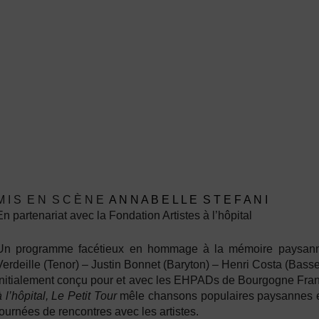
M I S E N S C È N E
A N N A B E L L E S T E F A N I
En partenariat avec la Fondation Artistes à l’hôpital
Un programme facétieux en hommage à la mémoire paysanne,
Verdeille (
Tenor) –
Justin Bonnet (
Baryton) –
Henri Costa (
Basse
Initialement conçu pour et avec les EHPADs de Bourgogne Fran
à l’hôpital, Le Petit Tour
mêle chansons populaires paysannes et 
journées de rencontres avec les artistes.