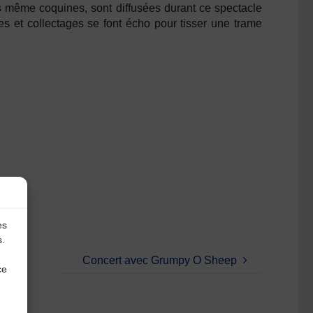
s même coquines, sont diffusées durant ce spectacle
es et collectages se font écho pour tisser une trame
es
s.
Concert avec Grumpy O Sheep
ce