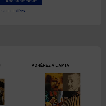
s sont traitées
.
S
ADHÉREZ À L’AMTA