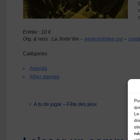
Entrée : 10 €
Org. & rens : La Jimbr’tée –
www.jimbrtee.org
–
conta
Catégories
Agenda
Allier agenda
Pou
A tu de jogar – Fête des jeux
qu
Le 
do
sit
né