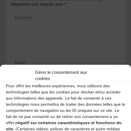
obligatoires sont indiqués avec
*
Gérer le consentement aux
cookies
Pour offrir les meilleures expériences, nous utilisons des
technologies telles que les cookies pour stocker et/ou accéder
aux informations des appareils. Le fait de consentir à ces
Save my name, email, and site URL in my browser for next
technologies nous permettra de traiter des données telles que le
time I post a comment.
comportement de navigation ou les ID uniques sur ce site. Le
fait de ne pas consentir ou de retirer son consentement a un
effet
négatif sur certaines caractéristiques et fonctions du
site.
(Certaines vidéos, polices de caractères et autre médias
Ce site utilise Akismet pour réduire les indésirables.
En