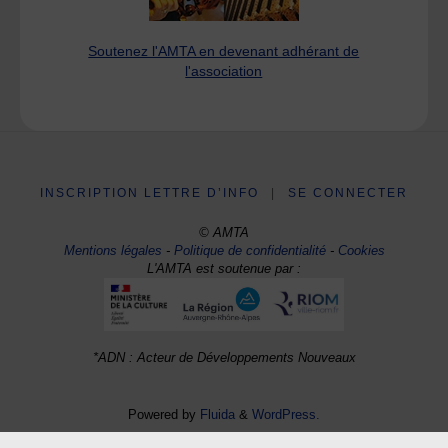
Soutenez l'AMTA en devenant adhérant de
l'association
INSCRIPTION LETTRE D’INFO
|
SE CONNECTER
© AMTA
Mentions légales
-
Politique de confidentialité
-
Cookies
L'AMTA est soutenue par :
*ADN : Acteur de Développements Nouveaux
Powered by
Fluida
&
WordPress.