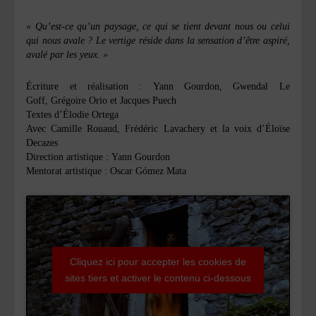
« Qu’est-ce qu’un paysage, ce qui se tient devant nous ou celui
qui nous avale ? Le vertige réside dans la sensation d’être aspiré,
avalé par les yeux. »
Écriture et réalisation :
Yann Gourdon
,
Gwendal Le
Goff
,
Grégoire Orio
et
Jacques Puech
Textes d’
Élodie Ortega
Avec
Camille Rouaud
,
Frédéric Lavachery
et la voix d’
Éloïse
Decazes
Direction artistique :
Yann Gourdon
Mentorat artistique :
Oscar Gómez Mata
Cliquez ici pour accepter les cookies de
sites tiers et activer le contenu ci-dessous