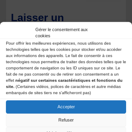
Laisser un
Gérer le consentement aux
commentaire
cookies
Pour offrir les meilleures expériences, nous utilisons des
Votre adresse e-mail ne sera pas publiée.
Les champs
technologies telles que les cookies pour stocker et/ou accéder
obligatoires sont indiqués avec
*
aux informations des appareils. Le fait de consentir à ces
technologies nous permettra de traiter des données telles que le
comportement de navigation ou les ID uniques sur ce site. Le
fait de ne pas consentir ou de retirer son consentement a un
effet
négatif sur certaines caractéristiques et fonctions du
site.
(Certaines vidéos, polices de caractères et autre médias
embarqués de sites tiers ne s'afficheront pas)
Accepter
Refuser