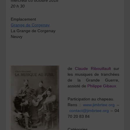
mercredi 03 octobre 2018
20 h 30
Emplacement
Grange de Corgenay
La Grange de Corgenay
Neuvy
de
Claude Ribouillault
sur
les musiques de tranchées
de la Grande Guerre,
assisté de
Philippe Gibaux
.
Participation au chapeau.
Rens :
www.jimbrtee.org
–
contact@jimbrtee.org
– 04
70 20 83 84
Catégories