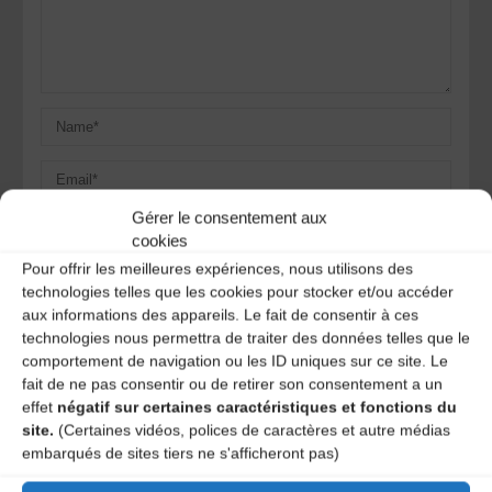
Gérer le consentement aux
cookies
Pour offrir les meilleures expériences, nous utilisons des
Save my name, email, and site URL in my browser for next
technologies telles que les cookies pour stocker et/ou accéder
time I post a comment.
aux informations des appareils. Le fait de consentir à ces
technologies nous permettra de traiter des données telles que le
comportement de navigation ou les ID uniques sur ce site. Le
Ce site utilise Akismet pour réduire les indésirables.
En
fait de ne pas consentir ou de retirer son consentement a un
savoir plus sur la façon dont les données de vos
effet
négatif sur certaines caractéristiques et fonctions du
commentaires sont traitées
.
site.
(Certaines vidéos, polices de caractères et autre médias
embarqués de sites tiers ne s'afficheront pas)