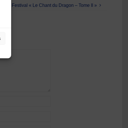
Festival « Le Chant du Dragon – Tome II »
s