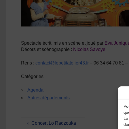
Spectacle écrit, mis en scène et joué
par
Eva Junique
Décors et scénographie
:
Nicolas Savoye
Rens :
contact@lepetitatelier43.fr
– 06 34 64 70 81 –
Catégories
Agenda
Autres départements
Pou
qu
Le 
Concert Lo Radzouka
do