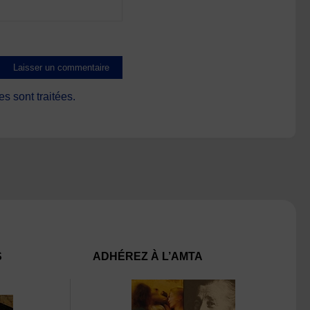
s sont traitées
.
S
ADHÉREZ À L’AMTA