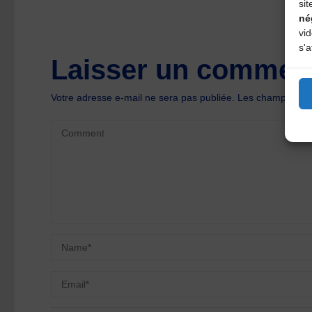
sit
né
vi
s'a
Laisser un comment
Votre adresse e-mail ne sera pas publiée.
Les champs oblig