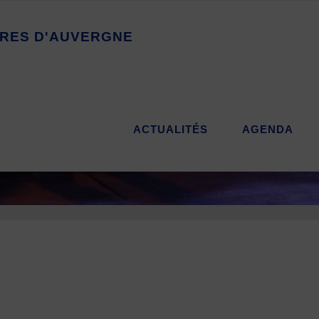
R
E
S
D
'
A
U
V
E
R
G
N
E
ACTUALITÉS
AGENDA