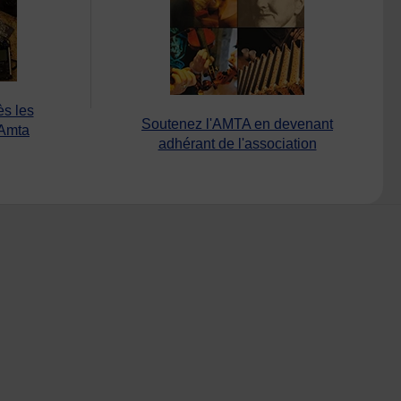
ès les
Soutenez l'AMTA en devenant
’Amta
adhérant de l'association