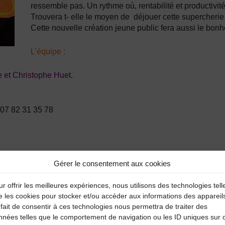
ressemble pas. Un rythme où, rentabilité et productivité
Trouvera t- elle le moyen de déjouer cette supercherie
Cette nouvelle création jeune public fera aussi le bonh
L’équipe :
 et Christophe Huet.
 07 82 31 35 78
Gérer le consentement aux cookies
r offrir les meilleures expériences, nous utilisons des technologies tell
e les cookies pour stocker et/ou accéder aux informations des appareil
fait de consentir à ces technologies nous permettra de traiter des
nnées telles que le comportement de navigation ou les ID uniques sur 