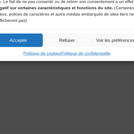
e. Le fait de ne pas consentir ou de retirer son consentement a un effet
gatif sur certaines caractéristiques et fonctions du site.
(Certaines
déos, polices de caractères et autre médias embarqués de sites tiers ne
fficheront pas)
aire
Accepter
Refuser
Voir les préférence
atoires sont indiqués avec
*
Politique de cookies
Politique de confidentialité