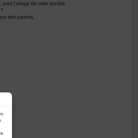
, sont l’adage de cette société.
 ?
eur des parents.
es
s.
ce