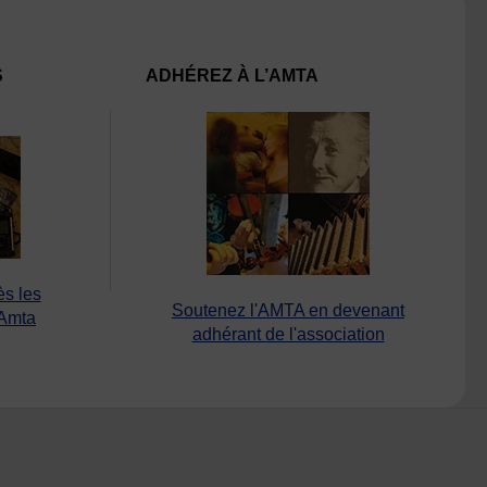
S
ADHÉREZ À L’AMTA
ès les
Soutenez l'AMTA en devenant
’Amta
adhérant de l'association