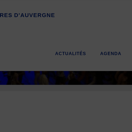
R
E
S
D
'
A
U
V
E
R
G
N
E
ACTUALITÉS
AGENDA