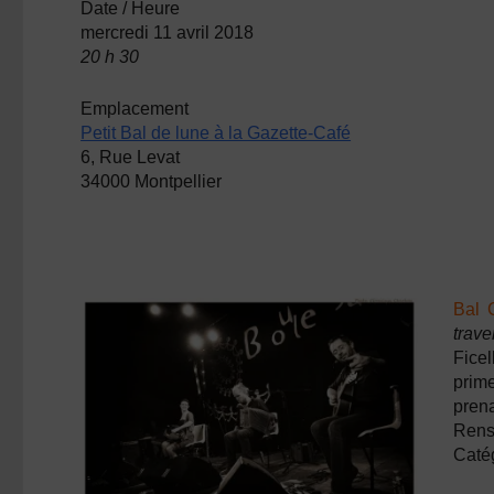
Date / Heure
mercredi 11 avril 2018
20 h 30
Emplacement
Petit Bal de lune à la Gazette-Café
6, Rue Levat
34000 Montpellier
Bal 
trave
Fice
prime
prena
Rens
Caté