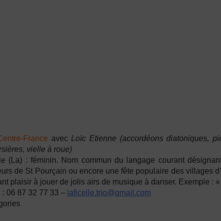
Centre-France
avec
Loïc Etienne
(accordéons diatoniques, p
rsières, vielle à roue)
lle (La) : féminin. Nom commun du langage courant désignant
urs de St Pourçain ou encore une fête populaire des villages 
nt plaisir à jouer de jolis airs de musique à danser. Exemple : « O
 :
06 87 32 77 33 –
laficelle.trio@gmail.com
gories