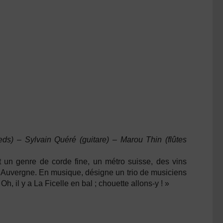
ieds) –
Sylvain Quéré
(guitare) –
Marou Thin
(flûtes
 un genre de corde fine, un métro suisse, des vins
d’Auvergne. En musique, désigne un trio de musiciens
h, il y a La Ficelle en bal ; chouette allons-y ! »