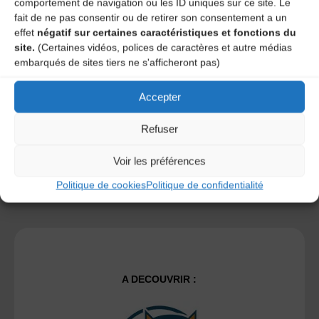
comportement de navigation ou les ID uniques sur ce site. Le
fait de ne pas consentir ou de retirer son consentement a un
effet
négatif sur certaines caractéristiques et fonctions du
Save my name, email, and site URL in my browser for next
site.
(Certaines vidéos, polices de caractères et autre médias
time I post a comment.
embarqués de sites tiers ne s'afficheront pas)
Accepter
Ce site utilise Akismet pour réduire les indésirables.
En
savoir plus sur la façon dont les données de vos
Refuser
commentaires sont traitées
.
Voir les préférences
Politique de cookies
Politique de confidentialité
A DECOUVRIR :