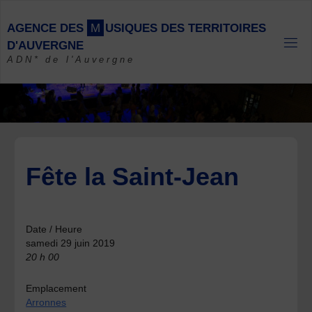
Skip
to
A
G
E
N
C
E
D
E
S
M
U
S
I
Q
U
E
S
D
E
S
T
E
R
R
I
T
O
I
R
E
S
content
D
'
A
U
V
E
R
G
N
E
ADN* de l'Auvergne
Fête la Saint-Jean
Date / Heure
samedi 29 juin 2019
20 h 00
Emplacement
Arronnes