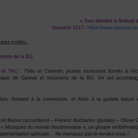
« Tous derrière le festival 
Souvenir 2017 :
https://www.youtube.
pes invités :
hestre de la BG
 et TAC :
Théo et Corentin
, jeunes musiciens formés à l’é
ique de Gannat et musiciens de la BG. Un set accompa
déon,
Armand
à la cornemuse, et
Aloïs
à la guitare basse 
oël Bezon
(accordéon) –
Fréréric Bucharles
(guitare) –
Olivier 
n « Musiques du monde bourbonnaise », un groupe emblémati
représentation spéciale… Ne manquez pas le rendez-vous !