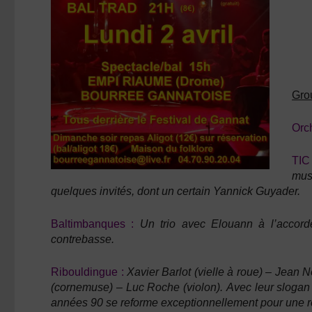
Grou
Orc
TIC
mus
quelques invités, dont un certain
Yannick Guyader.
Baltimbanques :
Un trio avec
Elouann
à l’accor
contrebasse.
Ribouldingue :
Xavier Barlot
(vielle à roue) –
Jean N
(cornemuse) –
Luc Roche
(violon).
Avec leur sloga
années 90 se reforme exceptionnellement pour une 