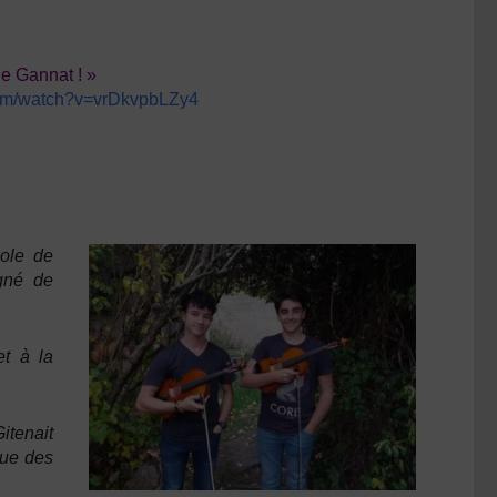
de Gannat ! »
com/watch?v=vrDkvpbLZy4
cole de
gné de
et à la
Gitenait
que des