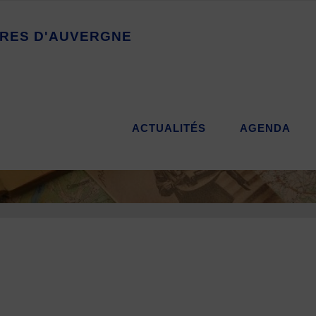
R
E
S
D
'
A
U
V
E
R
G
N
E
ACTUALITÉS
AGENDA