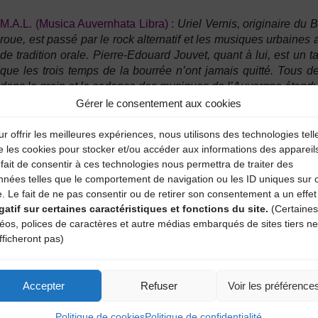
M.A.L. (Musica Auvernhata Libra) :
Uriel Vernis
, originaire du 
roue, est passé par le rock alternatif et les musiques urbaines
de tradition orale.
Pierre-Edouard Jouvet
, quant à lui, est un t
que les trois temps de la bourrée n’ont jamais quitté. Tous de
dans le grain et la cadence des musiques de l’Auvergne étend
Gérer le consentement aux cookies
Lundi 2 avril :
r offrir les meilleures expériences, nous utilisons des technologies tell
e les cookies pour stocker et/ou accéder aux informations des appareil
Fête de tradition populaire
fait de consentir à ces technologies nous permettra de traiter des
à partir de 15h, spectacle / bal avec les ensembles de La Bou
nnées telles que le comportement de navigation ou les ID uniques sur 
e. Le fait de ne pas consentir ou de retirer son consentement a un effet
gatif sur certaines caractéristiques et fonctions du site.
(Certaines
déos, polices de caractères et autre médias embarqués de sites tiers ne
fficheront pas)
Accepter
Refuser
Voir les préférence
Politique de cookies
Politique de confidentialité