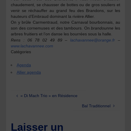
chaudement, se chausser de bottes ou de gros souliers et
venir se réchauffer au grand feu des Brandons, sur les
hauteurs d’Embraud dominant la rivière Allier.
On y brûle Carmentraud, notre Carnaval bourbonnais, au
son des cornemuses et des tambours. On
brandounne
les
arbres fruitiers et l’on danse les bourrées sous la halle.
Rens : 06 78 02 49 89 –
lachavannee@orange.fr
–
www.lachavannee.com
Catégories
Agenda
Allier agenda
« Di Mach Trio » en Résidence
Bal Traditionnel
Laisser un