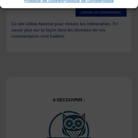
Politique de cookies
Politique de confidentialité
time I post a comment.
Ce site utilise Akismet pour réduire les indésirables.
En
savoir plus sur la façon dont les données de vos
commentaires sont traitées
.
A DECOUVRIR :