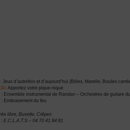
h
:
Jeux d’autrefois et d’aujourd’hui (Billes, Marelle, Boules carrée
30:
Apportez votre pique-nique
 :
Ensemble instrumental de Randan – Orchestres de guitare du 
 :
Embrasement du feu
rée libre, Buvette, Crêpes
 : E.C.L.A.T.S – 04 70 41 84 81