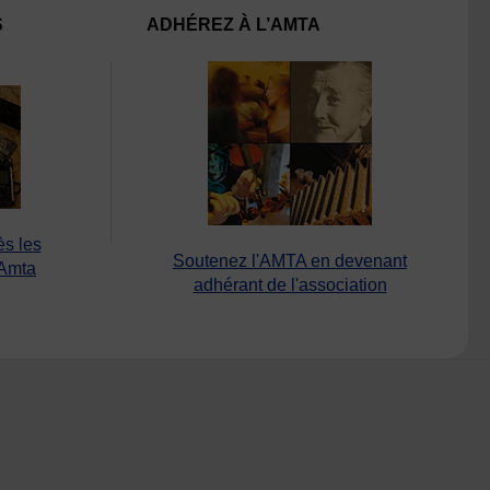
S
ADHÉREZ À L’AMTA
ès les
Soutenez l'AMTA en devenant
’Amta
adhérant de l'association