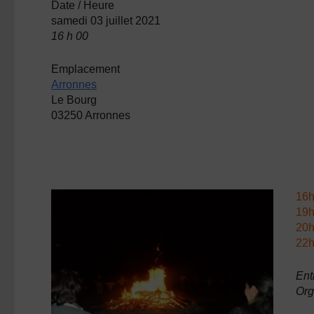
Date / Heure
samedi 03 juillet 2021
16 h 00
Emplacement
Arronnes
Le Bourg
03250 Arronnes
16
19h
20h
22h
Ent
Org