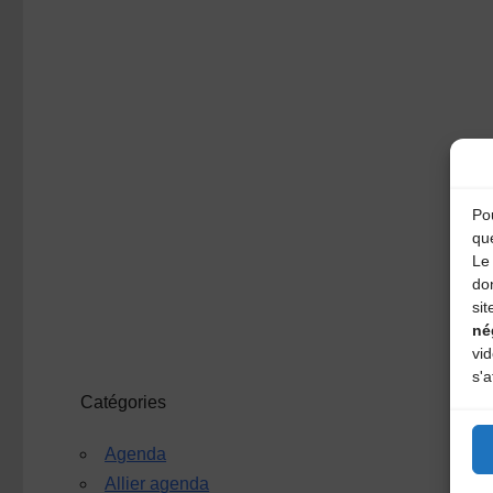
Pou
qu
Le 
do
sit
né
vi
s'a
Catégories
Agenda
Allier agenda