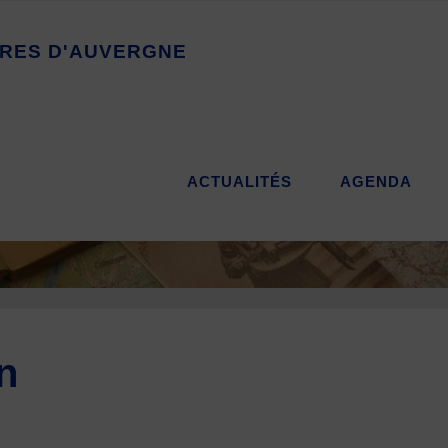
R
E
S
D
'
A
U
V
E
R
G
N
E
ACTUALITÉS
AGENDA
n