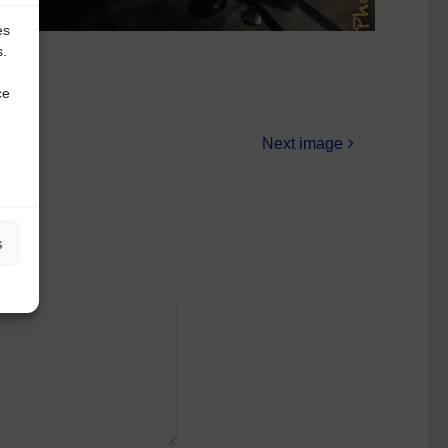
es
s.
ce
Next image
s