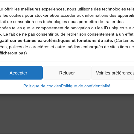
r offrir les meilleures expériences, nous utilisons des technologies tell
e les cookies pour stocker et/ou accéder aux informations des appareil
fait de consentir à ces technologies nous permettra de traiter des
nnées telles que le comportement de navigation ou les ID uniques sur 
e. Le fait de ne pas consentir ou de retirer son consentement a un effet
gatif sur certaines caractéristiques et fonctions du site.
(Certaines
déos, polices de caractères et autre médias embarqués de sites tiers ne
fficheront pas)
aire
Accepter
Refuser
Voir les préférence
atoires sont indiqués avec
*
Politique de cookies
Politique de confidentialité