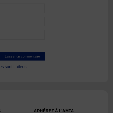
s sont traitées
.
S
ADHÉREZ À L’AMTA