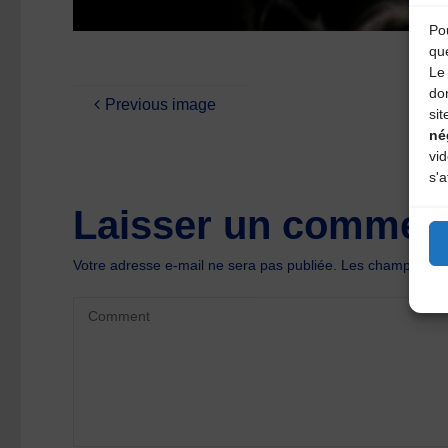
Pou
qu
Le 
do
Previous image
sit
né
vi
s'a
Laisser un comment
Votre adresse e-mail ne sera pas publiée.
Les champs oblig