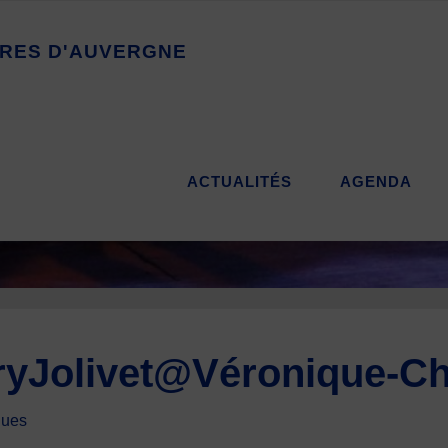
R
E
S
D
'
A
U
V
E
R
G
N
E
ACTUALITÉS
AGENDA
oryJolivet@Véronique-C
ques