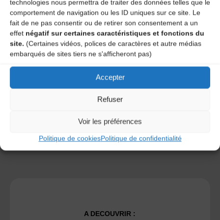
technologies nous permettra de traiter des données telles que le
comportement de navigation ou les ID uniques sur ce site. Le
fait de ne pas consentir ou de retirer son consentement a un
effet
négatif sur certaines caractéristiques et fonctions du
site.
(Certaines vidéos, polices de caractères et autre médias
Save my name, email, and site URL in my browser for next
embarqués de sites tiers ne s'afficheront pas)
time I post a comment.
Accepter
Ce site utilise Akismet pour réduire les indésirables.
En
Refuser
savoir plus sur la façon dont les données de vos
commentaires sont traitées
.
Voir les préférences
Politique de cookies
Politique de confidentialité
A DECOUVRIR :