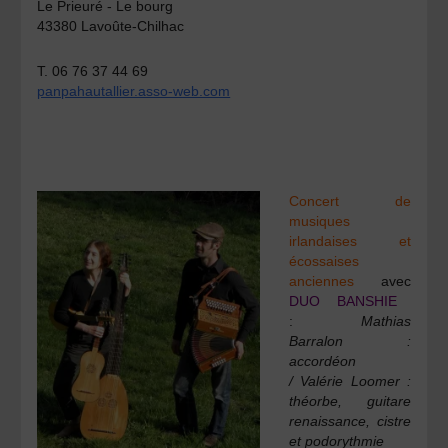
Le Prieuré - Le bourg
43380 Lavoûte-Chilhac
T. 06 76 37 44 69
panpahautallier.asso-web.com
Concert de
musiques
irlandaises et
écossaises
anciennes
avec
DUO BANSHIE
:
Mathias
Barralon :
accordéon
/ Valérie Loomer :
théorbe, guitare
renaissance, cistre
et podorythmie