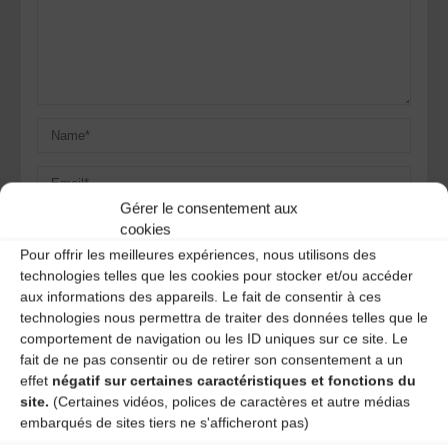
Gérer le consentement aux
cookies
Pour offrir les meilleures expériences, nous utilisons des
Save my name, email, and site URL in my browser for next
technologies telles que les cookies pour stocker et/ou accéder
time I post a comment.
aux informations des appareils. Le fait de consentir à ces
technologies nous permettra de traiter des données telles que le
comportement de navigation ou les ID uniques sur ce site. Le
fait de ne pas consentir ou de retirer son consentement a un
Ce site utilise Akismet pour réduire les indésirables.
En
effet
négatif sur certaines caractéristiques et fonctions du
savoir plus sur la façon dont les données de vos
site.
(Certaines vidéos, polices de caractères et autre médias
commentaires sont traitées
.
embarqués de sites tiers ne s'afficheront pas)