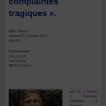
complaintes
tragiques ».
Date / Heure
vendredi 27 octobre 2017
18 h 00
Emplacement
Villa Stivalis
rue du pont
36210 Chabris
par
J.F. « Maxou
» Heintzen
,
ménétrier &
historien.