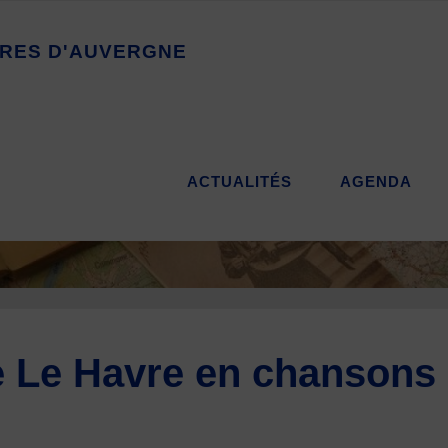
R
E
S
D
'
A
U
V
E
R
G
N
E
ACTUALITÉS
AGENDA
 Le Havre en chansons