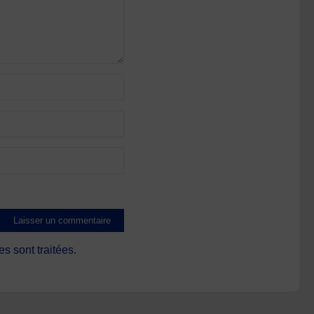
s sont traitées
.