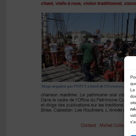
Pou
qu
Le 
do
sit
né
vi
s'a