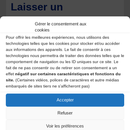
Laisser un
commentaire
Gérer le consentement aux
cookies
Votre adresse e-mail ne sera pas publiée.
Les champs
Pour offrir les meilleures expériences, nous utilisons des
obligatoires sont indiqués avec
*
technologies telles que les cookies pour stocker et/ou accéder
aux informations des appareils. Le fait de consentir à ces
technologies nous permettra de traiter des données telles que le
comportement de navigation ou les ID uniques sur ce site. Le
fait de ne pas consentir ou de retirer son consentement a un
effet
négatif sur certaines caractéristiques et fonctions du
site.
(Certaines vidéos, polices de caractères et autre médias
embarqués de sites tiers ne s'afficheront pas)
Accepter
Refuser
Voir les préférences