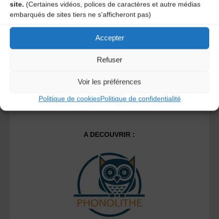
site.
(Certaines vidéos, polices de caractères et autre médias
Ce site utilise Akismet pour réduire les indésirables.
En
embarqués de sites tiers ne s'afficheront pas)
savoir plus sur la façon dont les données de vos
commentaires sont traitées
.
Accepter
Refuser
Voir les préférences
Politique de cookies
Politique de confidentialité
A DECOUVRIR :