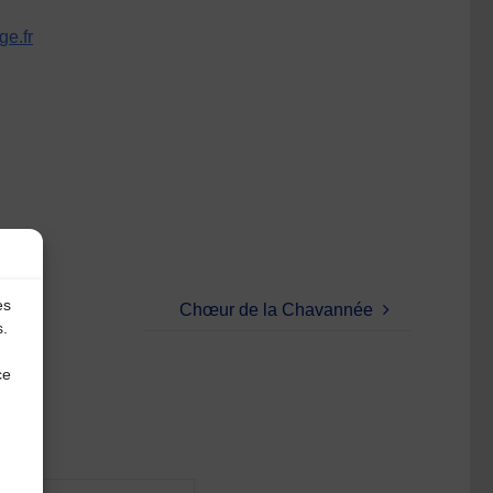
e.fr
es
Chœur de la Chavannée
s.
ce