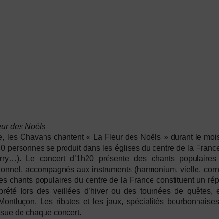
eur des Noëls
 les Chavans chantent « La Fleur des Noëls » durant le moi
0 personnes se produit dans les églises du centre de la Franc
erry…). Le concert d’1h20 présente des chants populaires 
tionnel, accompagnés aux instruments (harmonium, vielle, corn
 chants populaires du centre de la France constituent un réper
erprété lors des veillées d’hiver ou des tournées de quêtes, e
Montluçon. Les ribates et les jaux, spécialités bourbonnaise
ssue de chaque concert.