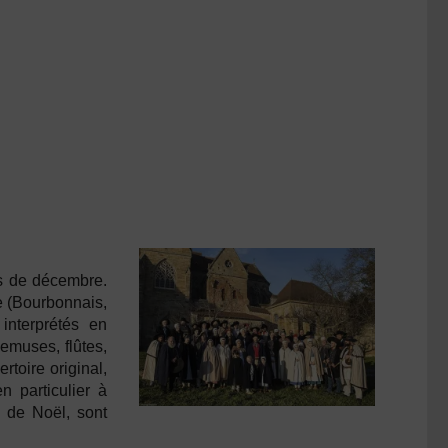
s de décembre.
e (Bourbonnais,
interprétés en
emuses, flûtes,
toire original,
n particulier à
s de Noël, sont