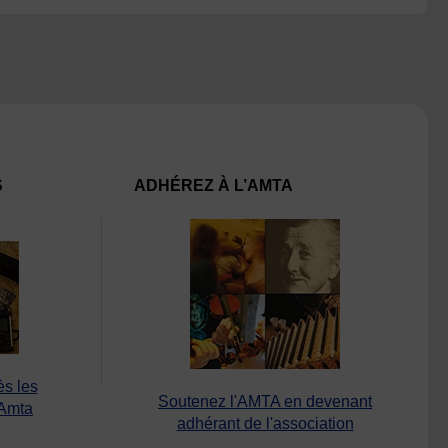
S
ADHÉREZ À L’AMTA
ès les
Soutenez l'AMTA en devenant
’Amta
adhérant de l'association