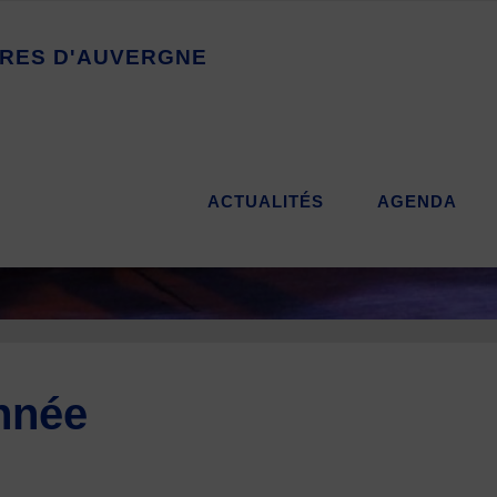
R
E
S
D
'
A
U
V
E
R
G
N
E
ACTUALITÉS
AGENDA
nnée