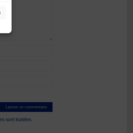
s
s sont traitées
.