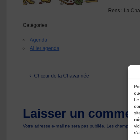
Rens :
La Cha
Catégories
Agenda
Allier agenda
Chœur de la Chavannée
Pou
qu
Le 
do
Laisser un comment
sit
né
vi
Votre adresse e-mail ne sera pas publiée.
Les champs oblig
s'a