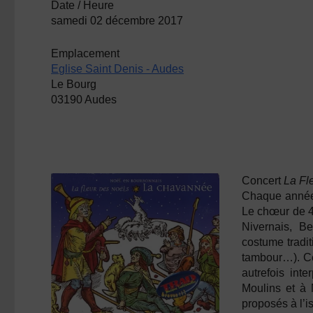
Date / Heure
samedi 02 décembre 2017
Emplacement
Eglise Saint Denis - Audes
Le Bourg
03190 Audes
Concert
La Fl
Chaque année,
Le chœur de 4
Nivernais, B
costume tradi
tambour…). Ces
autrefois int
Moulins et à 
proposés à l’i