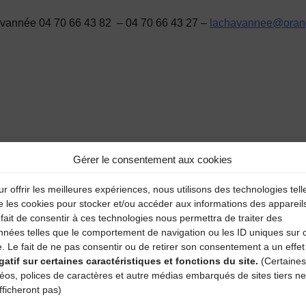
vannée 04 70 66 43 82 – 04 70 66 43 27 –
lachavannee@orang
Gérer le consentement aux cookies
r offrir les meilleures expériences, nous utilisons des technologies tell
e les cookies pour stocker et/ou accéder aux informations des appareil
fait de consentir à ces technologies nous permettra de traiter des
nnées telles que le comportement de navigation ou les ID uniques sur 
aire
e. Le fait de ne pas consentir ou de retirer son consentement a un effet
gatif sur certaines caractéristiques et fonctions du site.
(Certaines
déos, polices de caractères et autre médias embarqués de sites tiers ne
atoires sont indiqués avec
*
fficheront pas)