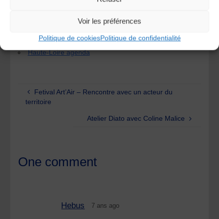
Rens. :
natchipoy@hotmail.fr
– 06 71 95 14 00
Catégories
Voir les préférences
Politique de cookies
Politique de confidentialité
Agenda
Haute-Loire agenda
Fetival Art’Air – Rencontre avec un acteur du
territoire
Atelier Diato avec Coline Malice
One comment
Hebus
7 ans ago