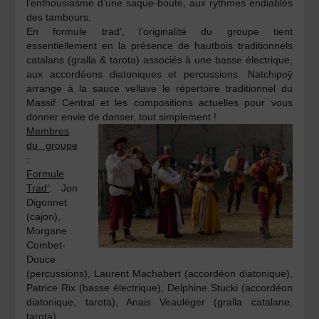
l’enthousiasme d’une saque-boute, aux rythmes endiablés
des tambours.
En formule trad’, l’originalité du groupe tient
essentiellement en la présence de hautbois traditionnels
catalans (gralla & tarota) associés à une basse électrique,
aux accordéons diatoniques et percussions. Natchipoÿ
arrange à la sauce vellave le répertoire traditionnel du
Massif Central et les compositions actuelles pour vous
donner envie de danser, tout simplement !
Membres
du groupe
:
Formule
Trad’
: Jon
Digonnet
(cajon),
Morgane
Combet-
Douce
(percussions), Laurent Machabert (accordéon diatonique),
Patrice Rix (basse électrique), Delphine Stucki (accordéon
diatonique, tarota), Anais Veauléger (gralla catalane,
tarota).