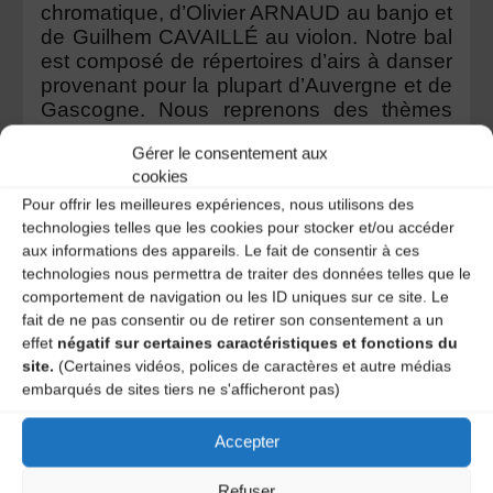
chromatique, d’
Olivier ARNAUD
au banjo et
de
Guilhem CAVAILLÉ
au violon.
Notre bal
est composé de répertoires d’airs à danser
provenant pour la plupart d’Auvergne et de
Gascogne. Nous reprenons des thèmes
trads et quelques compositions..
Nous
Gérer le consentement aux
mettons en avant la complicité entre les
cookies
musiciens et les danseurs. Les airs sont
Pour offrir les meilleures expériences, nous utilisons des
interprétés avec une place importante pour
technologies telles que les cookies pour stocker et/ou accéder
la variation et l’improvisation et sont nourris
aux informations des appareils. Le fait de consentir à ces
d’expériences musicales de chacun.
Le
technologies nous permettra de traiter des données telles que le
public est invité à danser les bourrées,
comportement de navigation ou les ID uniques sur ce site. Le
valses, polkas, mazurkas, rondeaux,
fait de ne pas consentir ou de retirer son consentement a un
congos scottish, sautières, …
L e trio Âmzic
effet
négatif sur certaines caractéristiques et fonctions du
aime parfois leur donner une couleurs «
site.
(Certaines vidéos, polices de caractères et autre médias
musettes » qui se marie bien avec sa
embarqués de sites tiers ne s'afficheront pas)
formation instrumentale.
Accepter
Org : Asso Natchipoÿ, en partenariat avec
l’association La Meitat.
Refuser