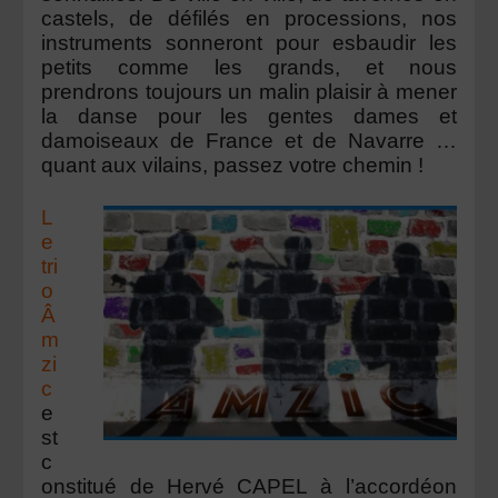
castels, de défilés en processions, nos
instruments sonneront pour esbaudir les
petits comme les grands, et nous
prendrons toujours un malin plaisir à mener
la danse pour les gentes dames et
damoiseaux de France et de Navarre …
quant aux vilains, passez votre chemin !
L
e
tri
o
Â
m
zi
c
e
st
c
onstitué de
Hervé CAPEL
à l’accordéon