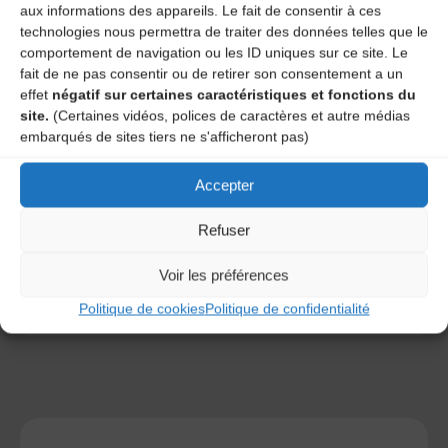
aux informations des appareils. Le fait de consentir à ces
technologies nous permettra de traiter des données telles que le
comportement de navigation ou les ID uniques sur ce site. Le
fait de ne pas consentir ou de retirer son consentement a un
effet
négatif sur certaines caractéristiques et fonctions du
site.
(Certaines vidéos, polices de caractères et autre médias
embarqués de sites tiers ne s'afficheront pas)
Save my name, email, and site URL in my browser for next
time I post a comment.
Accepter
Refuser
Ce site utilise Akismet pour réduire les indésirables.
En
savoir plus sur la façon dont les données de vos
Voir les préférences
commentaires sont traitées
.
Politique de cookies
Politique de confidentialité