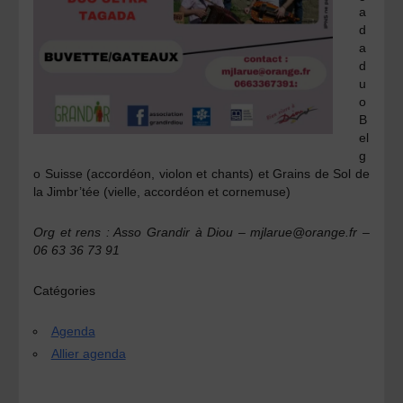
a
d
a
d
u
o
B
el
g
o Suisse (accordéon, violon et chants) et
Grains de Sol de
la Jimbr’tée
(vielle, accordéon et cornemuse)
Org et rens : Asso Grandir à Diou – mjlarue@orange.fr –
06 63 36 73 91
Catégories
Agenda
Allier agenda