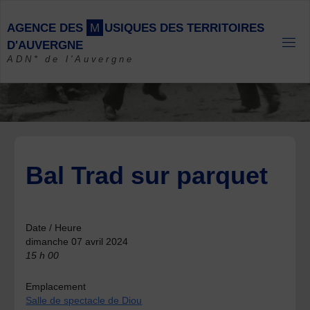
Skip
to
A
G
E
N
C
E
D
E
S
M
U
S
I
Q
U
E
S
D
E
S
T
E
R
R
I
T
O
I
R
E
S
content
D
'
A
U
V
E
R
G
N
E
ADN* de l'Auvergne
Bal Trad sur parquet
Date / Heure
dimanche 07 avril 2024
15 h 00
Emplacement
Salle de spectacle de Diou