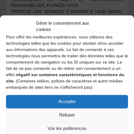
PERSONNELLES, PLANÈZE VOUS
PROPOSE UNE MUSIQUE À DANSER À LEUR IMAGE,
UNE MUSIQUE PÉTILLANTE AU SON BRILLANT, UNE
Gérer le consentement aux
MUSIQUE TOUT EN NUANCES ET EN ÉNERGIE QUI
cookies
VOUS PORTERA TOUT AU LONG DE LEUR BAL.
AVEC
SYLVAIN VUIDART
(FLÛTE TRAVERSIÈRE) &
Pour offrir les meilleures expériences, nous utilisons des
LAURENT MACHABERT
(ACCORDÉON DIATONIQUE)
technologies telles que les cookies pour stocker et/ou accéder
aux informations des appareils. Le fait de consentir à ces
Catégories
technologies nous permettra de traiter des données telles que le
comportement de navigation ou les ID uniques sur ce site. Le
fait de ne pas consentir ou de retirer son consentement a un
Agenda
effet
négatif sur certaines caractéristiques et fonctions du
Haute-Loire agenda
site.
(Certaines vidéos, polices de caractères et autre médias
embarqués de sites tiers ne s'afficheront pas)
Bal Trad avec La Chapotée et Pérotine
Accepter
Spectacle – Une Mémoire sous le Sable, la Retirada
Refuser
Voir les préférences