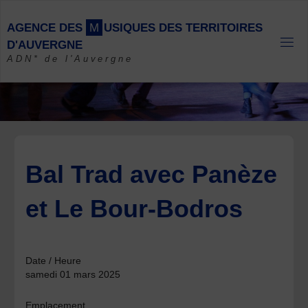
Skip
to
A
G
E
N
C
E
D
E
S
M
U
S
I
Q
U
E
S
D
E
S
T
E
R
R
I
T
O
I
R
E
S
content
D
'
A
U
V
E
R
G
N
E
ADN* de l'Auvergne
Bal Trad avec Panèze
et Le Bour-Bodros
Date / Heure
samedi 01 mars 2025
Emplacement