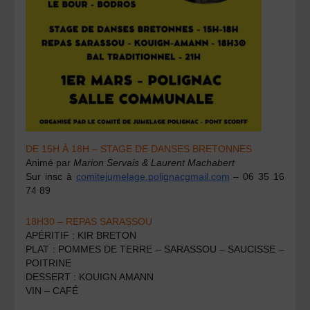
DE 15H À 18H – STAGE DE DANSES BRETONNES
Animé par
Marion Servais & Laurent Machabert
Sur insc à
comitejumelage.polignacgmail.com
– 06 35 16
74 89
18H30 – REPAS SARASSOU
APÉRITIF : KIR BRETON
PLAT : POMMES DE TERRE – SARASSOU – SAUCISSE –
POITRINE
DESSERT : KOUIGN AMANN
VIN – CAFÉ