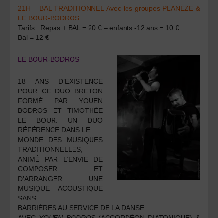
21H – BAL TRADITIONNEL
Avec les groupes PLANÈZE &
LE BOUR-BODROS
Tarifs : Repas + BAL = 20 € – enfants -12 ans = 10 €
Bal = 12 €
LE BOUR-BODROS
18 ANS D’EXISTENCE
POUR CE DUO BRETON
FORMÉ PAR YOUEN
BODROS ET TIMOTHÉE
LE BOUR. UN DUO
RÉFÉRENCE DANS LE
MONDE DES MUSIQUES
TRADITIONNELLES,
ANIMÉ PAR L’ENVIE DE
COMPOSER ET
D’ARRANGER UNE
MUSIQUE ACOUSTIQUE
SANS
BARRIÈRES AU SERVICE DE LA DANSE.
AVEC
Y
OUEN BODROS
(ACCORDÉON DIATONIQUE) &