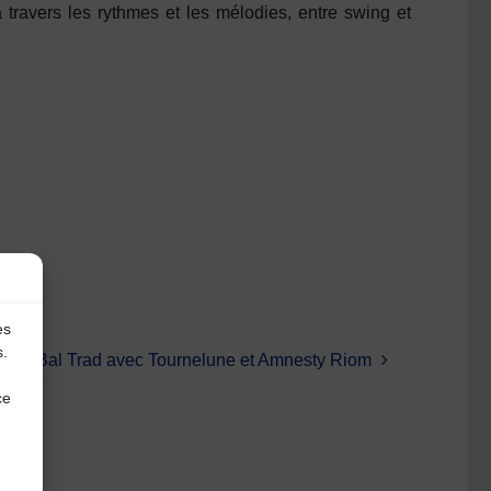
travers les rythmes et les mélodies, entre swing et
es
s.
irée Bal Trad avec Tournelune et Amnesty Riom
ce