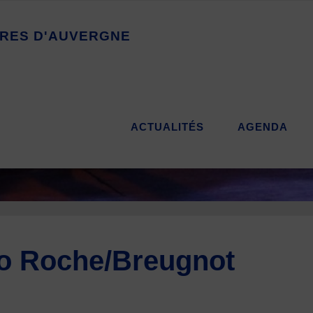
R
E
S
D
'
A
U
V
E
R
G
N
E
ACTUALITÉS
AGENDA
duo Roche/Breugnot