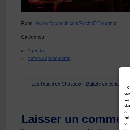
Rens :
hwww.facebook.com/RocheEtBreugnot
Catégories
Agenda
Autres départements
Les Toupis de Chastreix – Balade en contes et
Pou
qu
Le 
do
sit
Laisser un comment
né
vi
s'a