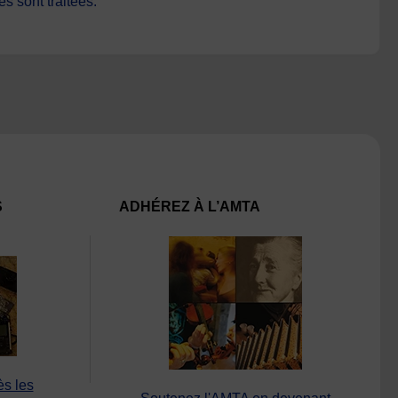
s sont traitées
.
S
ADHÉREZ À L’AMTA
ès les