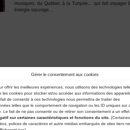
musiques, du Québec à la Turquie… qui fait voyager à 
énergie sauvage…
Gérer le consentement aux cookies
 en musique
r offrir les meilleures expériences, nous utilisons des technologies tell
e les cookies pour stocker et/ou accéder aux informations des appareil
Grande so
fait de consentir à ces technologies nous permettra de traiter des
nnées telles que le comportement de navigation ou les ID uniques sur 
e. Le fait de ne pas consentir ou de retirer son consentement a un effet
aire
gatif sur certaines caractéristiques et fonctions du site.
(Certaines
déos, polices de caractères et autre médias embarqués de sites tiers ne
fficheront pas)